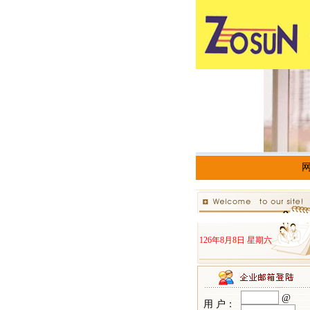
126年8月8日 星期六
@
用 户：